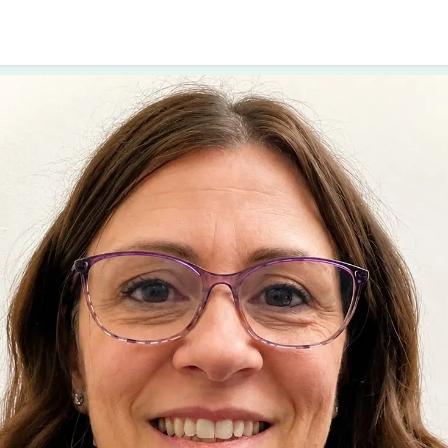
i approcci
I counsellor
Diventare socio
Cont