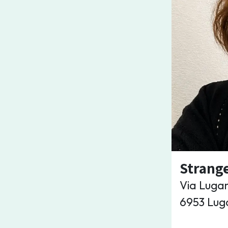
Strang
Via Luga
6953 Lug