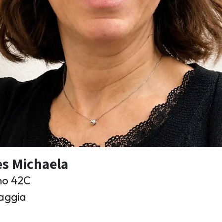
es Michaela
no 42C
aggia