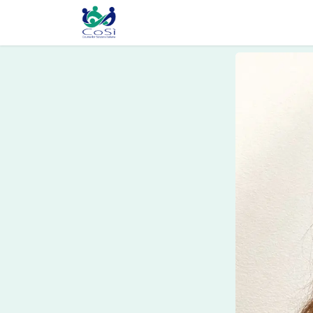
Chi siamo
Il counselling
Gl