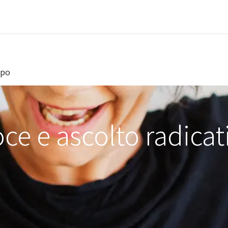
i approcci
I counsellor
Diventare socio
Cont
rpo
oce e ascolto radicat