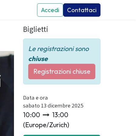
attaci
Eventi
Accedi
News
Contattaci
Biglietti
Le registrazioni sono
chiuse
Registrazioni chiuse
i
Data e ora
sabato 13 dicembre 2025
10:00
13:00
(
Europe/Zurich
)